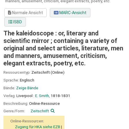
manners, amusement, criticism, elegant extracts, poetry, etc.
Normale Ansicht
MARC-Ansicht
ISBD
The kaleidoscope : or, literary and
scientific mirror ; containing a variety of
original and select articles, literature, men
and manners, amusement, criticism,
elegant extracts, poetry, etc.
Ressourcentyp:
Zeitschrift (Online)
Sprache:
Englisch
Bände:
Zeige Bände
Verlag:
Liverpool :
E. Smith,
1818-1831
Beschreibung:
Online-Ressource
Genre/Form:
Zeitschrift
Online-Ressourcen:
Zugang für HKA siehe EZB