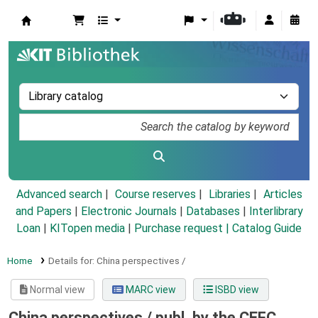
Koha online
Advanced search
Course reserves
Libraries
Articles
and Papers
|
Electronic Journals
|
Databases
|
Interlibrary
Loan
|
KITopen media
|
Purchase request |
Catalog Guide
Home
Details for:
China perspectives /
Normal view
MARC view
ISBD view
China perspectives /
publ. by the CEFC,