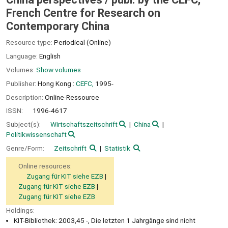
French Centre for Research on
Contemporary China
Resource type:
Periodical (Online)
Language:
English
Volumes:
Show volumes
Publisher:
Hong Kong :
CEFC,
1995-
Description:
Online-Ressource
ISSN:
1996-4617
Subject(s):
Wirtschaftszeitschrift
China
Politikwissenschaft
Genre/Form:
Zeitschrift
Statistik
Online resources:
Zugang für KIT siehe EZB
Zugang für KIT siehe EZB
Zugang für KIT siehe EZB
Holdings:
KIT-Bibliothek: 2003,45 -, Die letzten 1 Jahrgänge sind nicht