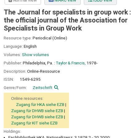
Normal view
MARC view
ISBD view
The Journal for specialists in group work :
the official journal of the Association for
Specialists in Group Work
Resource type:
Periodical (Online)
Language:
English
Volumes:
Show volumes
Publisher:
Philadelphia, Pa. :
Taylor & Francis,
1978-
Description:
Online-Ressource
ISSN:
1549-6295
Genre/Form:
Zeitschrift
Online resources:
Zugang für HKA siehe EZB
Zugang für DHWB siehe EZB
Zugang für DHWB siehe EZB
Zugang für KIT siehe EZB
Holdings:
Fachbibliothek HKA, Nationallizenz: 3.1978,2 - 20.2000;