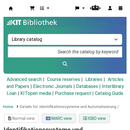
Koha online
Advanced search
Course reserves
Libraries
Articles
and Papers
|
Electronic Journals
|
Databases
|
Interlibrary
Loan
|
KITopen media
|
Purchase request |
Catalog Guide
Home
Details for:
Identifikationssysteme und Automatisierung /
Normal view
MARC view
ISBD view
Identifikationssysteme und