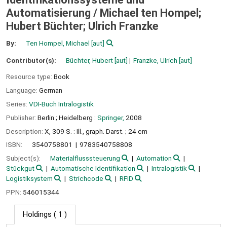
Automatisierung /
Michael ten Hompel;
Hubert Büchter; Ulrich Franzke
By:
Ten Hompel, Michael
[aut]
Contributor(s):
Büchter, Hubert
[aut]
Franzke, Ulrich
[aut]
Resource type:
Book
Language:
German
Series:
VDI-Buch Intralogistik
Publisher:
Berlin ;
Heidelberg :
Springer,
2008
Description:
X, 309 S. : Ill., graph. Darst. ; 24 cm
ISBN:
3540758801
9783540758808
Subject(s):
Materialflusssteuerung
Automation
Stückgut
Automatische Identifikation
Intralogistik
Logistiksystem
Strichcode
RFID
PPN:
546015344
Holdings
( 1 )