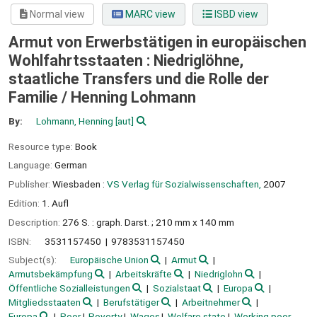
Normal view
MARC view
ISBD view
Armut von Erwerbstätigen in europäischen
Wohlfahrtsstaaten : Niedriglöhne,
staatliche Transfers und die Rolle der
Familie /
Henning Lohmann
By:
Lohmann, Henning
[aut]
Resource type:
Book
Language:
German
Publisher:
Wiesbaden :
VS Verlag für Sozialwissenschaften,
2007
Edition:
1. Aufl
Description:
276 S. : graph. Darst. ; 210 mm x 140 mm
ISBN:
3531157450
9783531157450
Subject(s):
Europäische Union
Armut
Armutsbekämpfung
Arbeitskräfte
Niedriglohn
Öffentliche Sozialleistungen
Sozialstaat
Europa
Mitgliedsstaaten
Berufstätiger
Arbeitnehmer
Europa
Poor
Poverty
Wages
Welfare state
Working poor