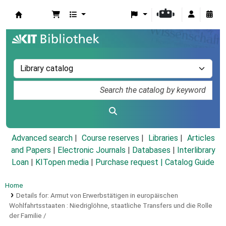
Koha online
Advanced search
Course reserves
Libraries
Articles
and Papers
|
Electronic Journals
|
Databases
|
Interlibrary
Loan
|
KITopen media
|
Purchase request |
Catalog Guide
Home
Details for:
Armut von Erwerbstätigen in europäischen
Wohlfahrtsstaaten :
Niedriglöhne, staatliche Transfers und die Rolle
der Familie /