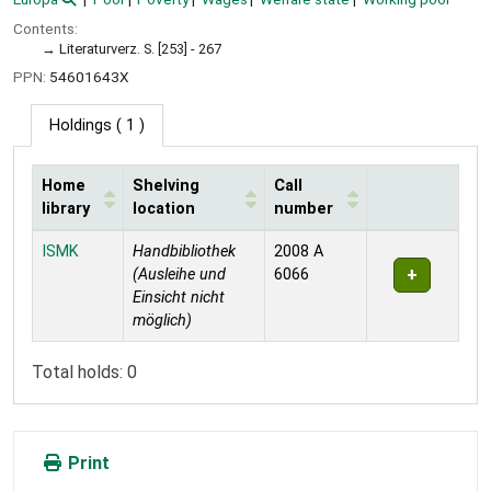
Contents:
Literaturverz. S. [253] - 267
PPN:
54601643X
Holdings
( 1 )
Home
Shelving
Call
library
location
number
Holdings
ISMK
Handbibliothek
2008 A
(Ausleihe und
6066
Einsicht nicht
möglich)
Total holds: 0
Print