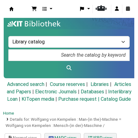
Koha online
Advanced search
Course reserves
Libraries
Articles
and Papers
|
Electronic Journals
|
Databases
|
Interlibrary
Loan
|
KITopen media
|
Purchase request |
Catalog Guide
Home
Details for:
Wolfgang von Kempelen :
Man-(in the)-Machine =
Wolfgang von Kempelen : Mensch-(in der)-Maschine /