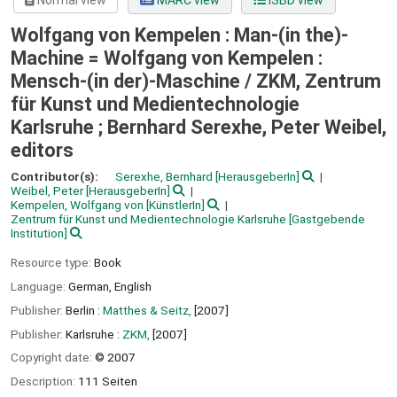
Normal view
MARC view
ISBD view
Wolfgang von Kempelen : Man-(in the)-
Machine = Wolfgang von Kempelen :
Mensch-(in der)-Maschine /
ZKM, Zentrum
für Kunst und Medientechnologie
Karlsruhe ; Bernhard Serexhe, Peter Weibel,
editors
Contributor(s):
Serexhe, Bernhard
[HerausgeberIn]
Weibel, Peter
[HerausgeberIn]
Kempelen, Wolfgang von
[KünstlerIn]
Zentrum für Kunst und Medientechnologie Karlsruhe
[Gastgebende
Institution]
Resource type:
Book
Language:
German
,
English
Publisher:
Berlin :
Matthes & Seitz,
[2007]
Publisher:
Karlsruhe :
ZKM,
[2007]
Copyright date:
© 2007
Description:
111 Seiten