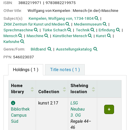
ISBN:
3882219971
9783882219975
Other title:
Wolfgang von Kempelen : Mensch-(in der)-Maschine
Subject(s):
Kempelen, Wolfgang von, 1734-1804
ZKM Zentrum für Kunst und Medien
Medienmuseum
Sprechmaschine
Türke Schach
Technik
Erfindung
Mensch
Maschine
Künstlicher Mensch
Kunst
Karlsruhe
Genre/Form:
Bildband
Ausstellungskatalog
PPN:
546023037
Holdings
( 1 )
Title notes ( 1 )
Home
Shelving
library
Collection
location
Holdings
kunst 2.17
LSG
Bibliothek
Neubau
Campus
3. OG
Süd
Regale 44–
46