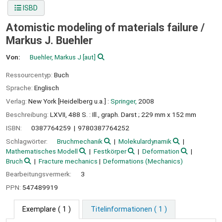
ISBD
Atomistic modeling of materials failure /
Markus J. Buehler
Von:
Buehler, Markus J
[aut]
Ressourcentyp:
Buch
Sprache:
Englisch
Verlag:
New York [Heidelberg u.a.] :
Springer,
2008
Beschreibung:
LXVII, 488 S. : Ill., graph. Darst ; 229 mm x 152 mm
ISBN:
0387764259
9780387764252
Schlagwörter:
Bruchmechanik
Molekulardynamik
Mathematisches Modell
Festkörper
Deformation
Bruch
Fracture mechanics
Deformations (Mechanics)
Bearbeitungsvermerk:
3
PPN:
547489919
Exemplare
( 1 )
Titelinformationen ( 1 )