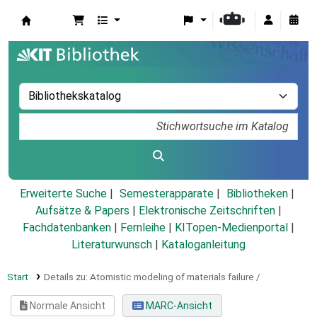
Koha
Erweiterte Suche
Semesterapparate
Bibliotheken
Aufsätze & Papers
|
Elektronische Zeitschriften
|
Fachdatenbanken
|
Fernleihe
|
KITopen-Medienportal
|
Literaturwunsch
|
Kataloganleitung
Start
Details zu:
Atomistic modeling of materials failure /
Normale Ansicht
MARC-Ansicht