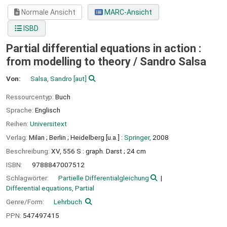
Normale Ansicht
MARC-Ansicht
ISBD
Partial differential equations in action :
from modelling to theory /
Sandro Salsa
Von:
Salsa, Sandro
[aut]
Ressourcentyp:
Buch
Sprache:
Englisch
Reihen:
Universitext
Verlag:
Milan ;
Berlin ;
Heidelberg [u.a.] :
Springer,
2008
Beschreibung:
XV, 556 S : graph. Darst ; 24 cm
ISBN:
9788847007512
Schlagwörter:
Partielle Differentialgleichung
Differential equations, Partial
Genre/Form:
Lehrbuch
PPN:
547497415