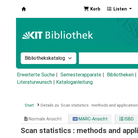
Korb
Listen
Koha
Suche im Katalog nach:
Stichwortsuche im Ka
Erweiterte Suche
Semesterapparate
Bibliotheken
Literaturwunsch
|
Kataloganleitung
Start
Details zu:
Scan statistics :
methods and application
Normale Ansicht
MARC-Ansicht
ISBD
Scan statistics : methods and appl