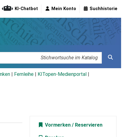
KI-Chatbot
Mein Konto
Suchhistorie
nken
|
Fernleihe
|
KITopen-Medienportal
|
Vormerken