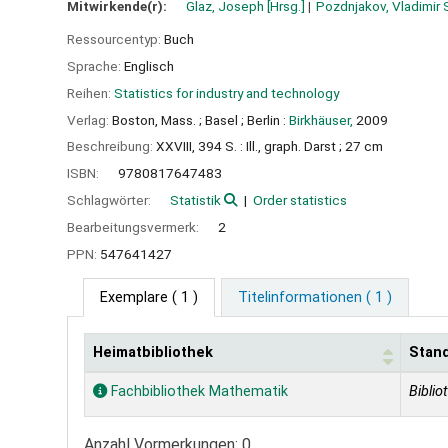
Mitwirkende(r):
Glaz, Joseph
[Hrsg.]
Pozdnjakov, Vladimir 
Ressourcentyp:
Buch
Sprache:
Englisch
Reihen:
Statistics for industry and technology
Verlag:
Boston, Mass. ;
Basel ;
Berlin :
Birkhäuser,
2009
Beschreibung:
XXVIII, 394 S. : Ill., graph. Darst ; 27 cm
ISBN:
9780817647483
Schlagwörter:
Statistik
Order statistics
Bearbeitungsvermerk:
2
PPN:
547641427
Exemplare
( 1 )
Titelinformationen ( 1 )
Heimatbibliothek
Stan
Exemplare
Fachbibliothek Mathematik
Biblio
Anzahl Vormerkungen: 0