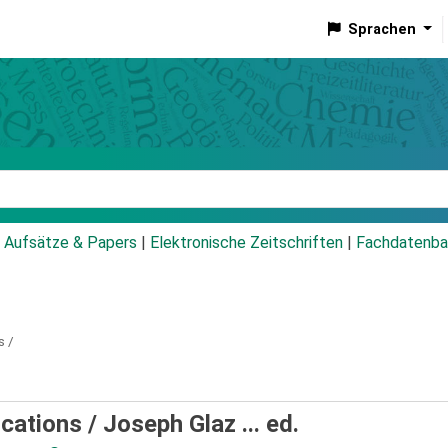
Sprachen
talog
Aufsätze & Papers
|
Elektronische Zeitschriften
|
Fachdatenba
s /
ications /
Joseph Glaz ... ed.