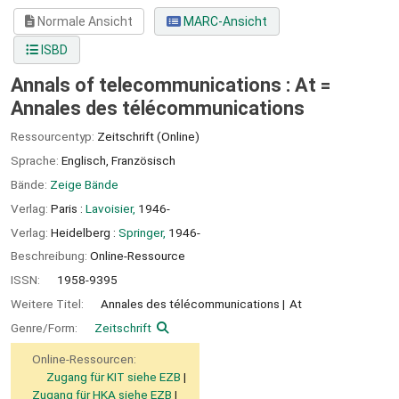
Normale Ansicht
MARC-Ansicht
ISBD
Annals of telecommunications : At =
Annales des télécommunications
Ressourcentyp:
Zeitschrift (Online)
Sprache:
Englisch
,
Französisch
Bände:
Zeige Bände
Verlag:
Paris :
Lavoisier,
1946-
Verlag:
Heidelberg :
Springer,
1946-
Beschreibung:
Online-Ressource
ISSN:
1958-9395
Weitere Titel:
Annales des télécommunications
At
Genre/Form:
Zeitschrift
Online-Ressourcen:
Zugang für KIT siehe EZB
Zugang für HKA siehe EZB