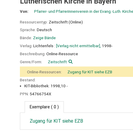
Lutherischen Kirche in Bayern
Von:
Pfarrer- und Pfarrerinnenverein in der Evang.-Luth. Kirch
Ressourcentyp:
Zeitschrift (Online)
Sprache:
Deutsch
Bände:
Zeige Bände
Verlag:
Lichtenfels :
[Verlag nicht ermittelbar],
1998-
Beschreibung:
Online-Ressource
Genre/Form:
Zeitschrift
Online-Ressourcen:
Zugang für KIT siehe EZB
Bestand:
KIT-Bibliothek: 1998,10 -
PPN:
54766754X
Exemplare
( 0 )
Zugang für KIT siehe EZB