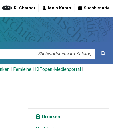
KI-Chatbot
Mein Konto
Suchhistorie
nken
|
Fernleihe
|
KITopen-Medienportal
|
Drucken