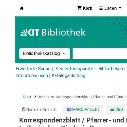
Korb
Listen
Koha
Suche im Katalog nach:
Stichwortsuche im Ka
Erweiterte Suche
Semesterapparate
Bibliotheken
Literaturwunsch
|
Kataloganleitung
Start
Details zu:
Korrespondenzblatt / Pfarrer- und Pfarrer
Normale Ansicht
MARC-Ansicht
ISBD
Korrespondenzblatt / Pfarrer- und 