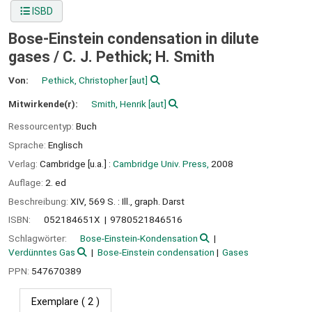
ISBD
Bose-Einstein condensation in dilute
gases /
C. J. Pethick; H. Smith
Von:
Pethick, Christopher
[aut]
Mitwirkende(r):
Smith, Henrik
[aut]
Ressourcentyp:
Buch
Sprache:
Englisch
Verlag:
Cambridge [u.a.] :
Cambridge Univ. Press,
2008
Auflage:
2. ed
Beschreibung:
XIV, 569 S. : Ill., graph. Darst
ISBN:
052184651X
9780521846516
Schlagwörter:
Bose-Einstein-Kondensation
Verdünntes Gas
Bose-Einstein condensation
Gases
PPN:
547670389
Exemplare
( 2 )