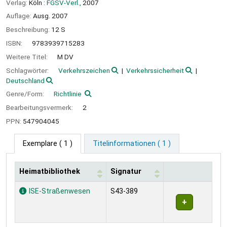
Verlag:
Köln :
FGSV-Verl.,
2007
Auflage:
Ausg. 2007
Beschreibung:
12 S
ISBN:
9783939715283
Weitere Titel:
M DV
Schlagwörter:
Verkehrszeichen
Verkehrssicherheit
Deutschland
Genre/Form:
Richtlinie
Bearbeitungsvermerk:
2
PPN:
547904045
Exemplare
( 1 )
Titelinformationen ( 1 )
Heimatbibliothek
Signatur
Exemplare
ISE-Straßenwesen
S43-389