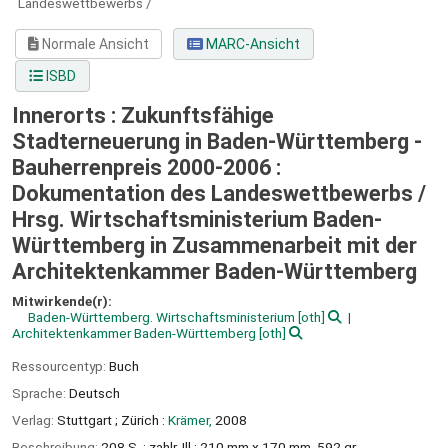
Landeswettbewerbs /
Normale Ansicht
MARC-Ansicht
ISBD
Innerorts : Zukunftsfähige
Stadterneuerung in Baden-Württemberg -
Bauherrenpreis 2000-2006 :
Dokumentation des Landeswettbewerbs /
Hrsg. Wirtschaftsministerium Baden-
Württemberg in Zusammenarbeit mit der
Architektenkammer Baden-Württemberg
Mitwirkende(r):
Baden-Württemberg. Wirtschaftsministerium
[oth]
Architektenkammer Baden-Württemberg
[oth]
Ressourcentyp:
Buch
Sprache:
Deutsch
Verlag:
Stuttgart ;
Zürich :
Krämer,
2008
Beschreibung:
208 S. : zahlr. Ill ; 210 mm x 170 mm, 592 gr