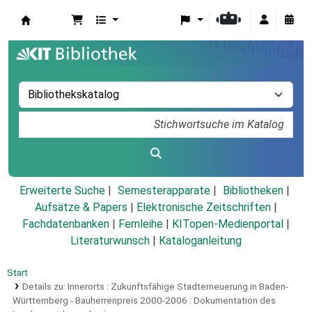
Koha
Erweiterte Suche
Semesterapparate
Bibliotheken
Aufsätze & Papers
|
Elektronische Zeitschriften
|
Fachdatenbanken
|
Fernleihe
|
KITopen-Medienportal
|
Literaturwunsch
|
Kataloganleitung
Start
Details zu:
Innerorts :
Zukunftsfähige Stadterneuerung in Baden-
Württemberg - Bauherrenpreis 2000-2006 : Dokumentation des