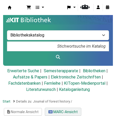
Koha
Erweiterte Suche
Semesterapparate
Bibliotheken
Aufsätze & Papers
|
Elektronische Zeitschriften
|
Fachdatenbanken
|
Fernleihe
|
KITopen-Medienportal
|
Literaturwunsch
|
Kataloganleitung
Start
Details zu:
Journal of forest history /
Normale Ansicht
MARC-Ansicht