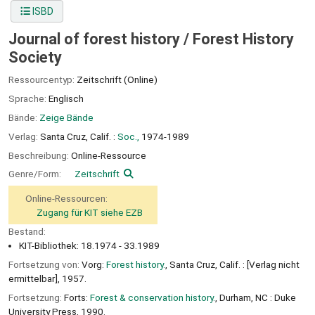
ISBD
Journal of forest history /
Forest History
Society
Ressourcentyp:
Zeitschrift (Online)
Sprache:
Englisch
Bände:
Zeige Bände
Verlag:
Santa Cruz, Calif. :
Soc.,
1974-1989
Beschreibung:
Online-Ressource
Genre/Form:
Zeitschrift
Online-Ressourcen:
Zugang für KIT siehe EZB
Bestand:
KIT-Bibliothek: 18.1974 - 33.1989
Fortsetzung von:
Vorg:
Forest history.
, Santa Cruz, Calif. : [Verlag nicht
ermittelbar], 1957.
Fortsetzung:
Forts:
Forest & conservation history.
, Durham, NC : Duke
University Press, 1990.