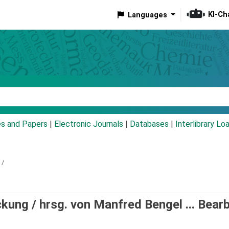
KI-Ch
Languages
eyword
es and Papers
|
Electronic Journals
|
Databases
|
Interlibrary Lo
 /
ckung /
hrsg. von Manfred Bengel ... Bearb