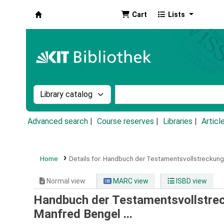
Cart
Lists
Koha online
Search the catalog by:
Search the catalog by k
Advanced search
Course reserves
Libraries
Articl
Home
Details for:
Handbuch der Testamentsvollstreckung
Normal view
MARC view
ISBD view
Handbuch der Testamentsvollstre
Manfred Bengel ...