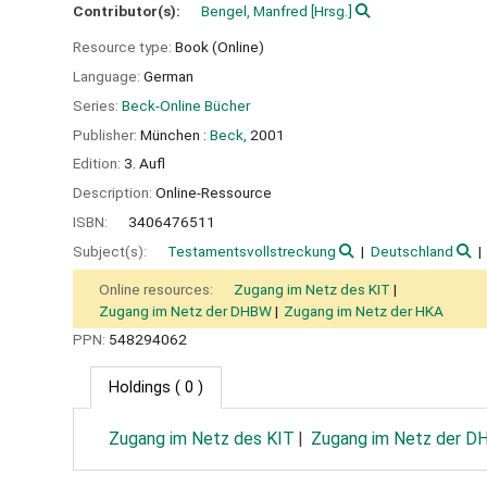
Contributor(s):
Bengel, Manfred
[Hrsg.]
Resource type:
Book (Online)
Language:
German
Series:
Beck-Online Bücher
Publisher:
München :
Beck,
2001
Edition:
3. Aufl
Description:
Online-Ressource
ISBN:
3406476511
Subject(s):
Testamentsvollstreckung
Deutschland
Online resources:
Zugang im Netz des KIT
Zugang im Netz der DHBW
Zugang im Netz der HKA
PPN:
548294062
Holdings
( 0 )
Zugang im Netz des KIT
Zugang im Netz der 