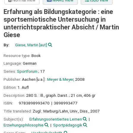
Normal view
MARC view
ISBD view
Erfahrung als Bildungskategorie : eine
sportsemiotische Untersuchung in
unterrichtspraktischer Absicht /
Martin
Giese
By:
Giese, Martin
[aut]
Resource type:
Book
Language:
German
Series:
Sportforum
; 17
Publisher:
Aachen [u.a.] :
Meyer & Meyer,
2008
Edition:
1. Aufl
Description:
280 S. : Ill., graph. Darst. ; 21 cm, 406 gr
ISBN:
9783898993470
3898993477
Title translated:
Zugl.: Marburg/Lahn, Univ., Diss., 2007
Subject(s):
Erfahrungsorientiertes Lernen
Erziehungsphilosophie
Sportpädagogik
Genre/Form:
Hochschulschrift