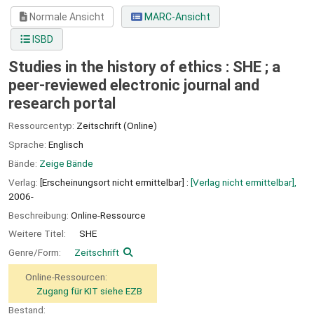
Normale Ansicht
MARC-Ansicht
ISBD
Studies in the history of ethics : SHE ; a
peer-reviewed electronic journal and
research portal
Ressourcentyp:
Zeitschrift (Online)
Sprache:
Englisch
Bände:
Zeige Bände
Verlag:
[Erscheinungsort nicht ermittelbar] :
[Verlag nicht ermittelbar],
2006-
Beschreibung:
Online-Ressource
Weitere Titel:
SHE
Genre/Form:
Zeitschrift
Online-Ressourcen:
Zugang für KIT siehe EZB
Bestand: