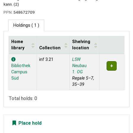
kann. (2)
PPN:
548672709
Holdings
( 1 )
Home
Shelving
library
Collection
location
Holdings
inf 3.21
LSW
Bibliothek
Neubau
Campus
1. OG
Süd
Regale 5–7,
35–39
Total holds: 0
Place hold