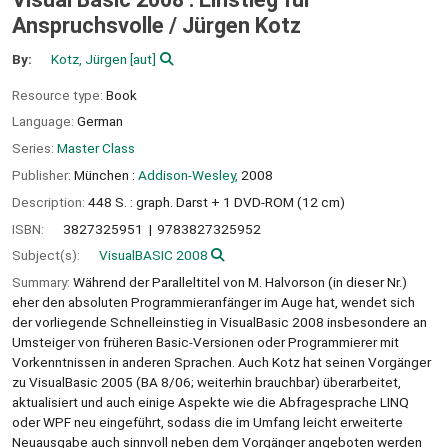
Anspruchsvolle /
Jürgen Kotz
By:
Kotz, Jürgen
[aut]
Resource type:
Book
Language:
German
Series:
Master Class
Publisher:
München :
Addison-Wesley,
2008
Description:
448 S. : graph. Darst + 1 DVD-ROM (12 cm)
ISBN:
3827325951
9783827325952
Subject(s):
VisualBASIC 2008
Summary:
Während der Paralleltitel von M. Halvorson (in dieser Nr.)
eher den absoluten Programmieranfänger im Auge hat, wendet sich
der vorliegende Schnelleinstieg in VisualBasic 2008 insbesondere an
Umsteiger von früheren Basic-Versionen oder Programmierer mit
Vorkenntnissen in anderen Sprachen. Auch Kotz hat seinen Vorgänger
zu VisualBasic 2005 (BA 8/06; weiterhin brauchbar) überarbeitet,
aktualisiert und auch einige Aspekte wie die Abfragesprache LINQ
oder WPF neu eingeführt, sodass die im Umfang leicht erweiterte
Neuausgabe auch sinnvoll neben dem Vorgänger angeboten werden