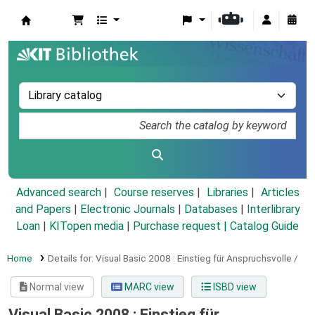
Koha online
Advanced search
Course reserves
Libraries
Articles
and Papers
|
Electronic Journals
|
Databases
|
Interlibrary
Loan
|
KITopen media
|
Purchase request |
Catalog Guide
Home
Details for:
Visual Basic 2008 :
Einstieg für Anspruchsvolle /
Normal view
MARC view
ISBD view
Visual Basic 2008 : Einstieg für