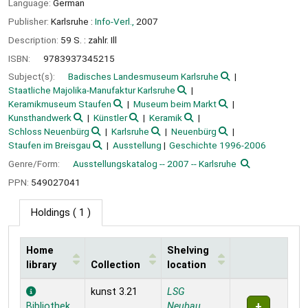
Language:
German
Publisher:
Karlsruhe :
Info-Verl.,
2007
Description:
59 S. : zahlr. Ill
ISBN:
9783937345215
Subject(s):
Badisches Landesmuseum Karlsruhe
Staatliche Majolika-Manufaktur Karlsruhe
Keramikmuseum Staufen
Museum beim Markt
Kunsthandwerk
Künstler
Keramik
Schloss Neuenbürg
Karlsruhe
Neuenbürg
Staufen im Breisgau
Ausstellung
Geschichte 1996-2006
Genre/Form:
Ausstellungskatalog -- 2007 -- Karlsruhe
PPN:
549027041
Holdings
( 1 )
Home
Shelving
library
Collection
location
Holdings
kunst 3.21
LSG
Bibliothek
Neubau