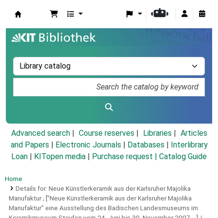
Koha online
Advanced search
Course reserves
Libraries
Articles
and Papers
|
Electronic Journals
|
Databases
|
Interlibrary
Loan
|
KITopen media
|
Purchase request |
Catalog Guide
Home
Details for:
Neue Künstlerkeramik aus der Karlsruher Majolika
Manufaktur ; ["Neue Künstlerkeramik aus der Karlsruher Majolika
Manufaktur" eine Ausstellung des Badischen Landesmuseums im
Keramikmuseum Staufen vom 24. Juni bis 30. November 2007 ...] /