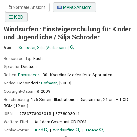
Normale Ansicht
MARC-Ansicht
ISBD
Windsurfen : Einsteigerschulung für Kinder
und Jugendliche /
Silja Schröder
Von:
Schröder, Silja
[VerfasserIn]
Ressourcentyp:
Buch
Sprache:
Deutsch
Reihen:
Praxisideen
; 30 : Koordinativ-orientierte Sportarten
Verlag:
Schorndorf :
Hofmann,
[2009]
Copyright-Datum:
© 2009
Beschreibung:
176 Seiten : Illustrationen, Diagramme ; 21 cm + 1 CD-
ROM (12 cm)
ISBN:
9783778003015
3778003011
Weitere Titel:
Auf dem Cover: mit CD-ROM
Schlagwörter:
Kind
Windsurfing
Jugend