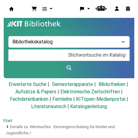
Koha
Erweiterte Suche
Semesterapparate
Bibliotheken
Aufsätze & Papers
|
Elektronische Zeitschriften
|
Fachdatenbanken
|
Fernleihe
|
KITopen-Medienportal
|
Literaturwunsch
|
Kataloganleitung
Start
Details zu:
Windsurfen :
Einsteigerschulung für Kinder und
Jugendliche /