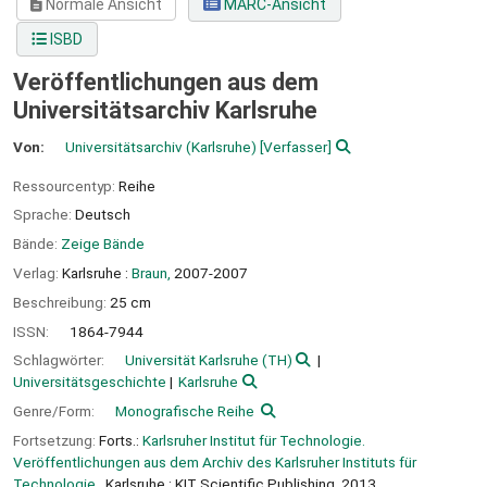
Normale Ansicht
MARC-Ansicht
ISBD
Veröffentlichungen aus dem
Universitätsarchiv Karlsruhe
Von:
Universitätsarchiv (Karlsruhe)
[Verfasser]
Ressourcentyp:
Reihe
Sprache:
Deutsch
Bände:
Zeige Bände
Verlag:
Karlsruhe :
Braun,
2007-2007
Beschreibung:
25 cm
ISSN:
1864-7944
Schlagwörter:
Universität Karlsruhe (TH)
Universitätsgeschichte
Karlsruhe
Genre/Form:
Monografische Reihe
Fortsetzung:
Forts.:
Karlsruher Institut für Technologie.
Veröffentlichungen aus dem Archiv des Karlsruher Instituts für
Technologie.
, Karlsruhe : KIT Scientific Publishing, 2013