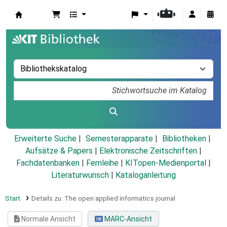
Koha
Erweiterte Suche
Semesterapparate
Bibliotheken
Aufsätze & Papers
|
Elektronische Zeitschriften
|
Fachdatenbanken
|
Fernleihe
|
KITopen-Medienportal
|
Literaturwunsch
|
Kataloganleitung
Start
Details zu:
The open applied informatics journal
Normale Ansicht
MARC-Ansicht