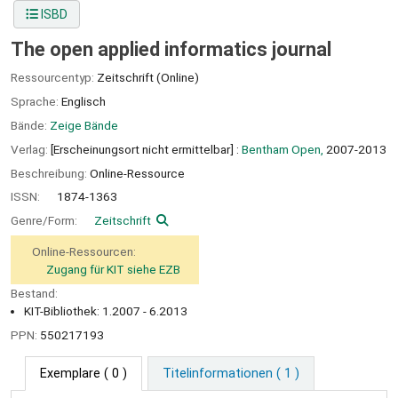
ISBD
The open applied informatics journal
Ressourcentyp:
Zeitschrift (Online)
Sprache:
Englisch
Bände:
Zeige Bände
Verlag:
[Erscheinungsort nicht ermittelbar] :
Bentham Open,
2007-2013
Beschreibung:
Online-Ressource
ISSN:
1874-1363
Genre/Form:
Zeitschrift
Online-Ressourcen:
Zugang für KIT siehe EZB
Bestand:
KIT-Bibliothek: 1.2007 - 6.2013
PPN:
550217193
Exemplare
( 0 )
Titelinformationen ( 1 )