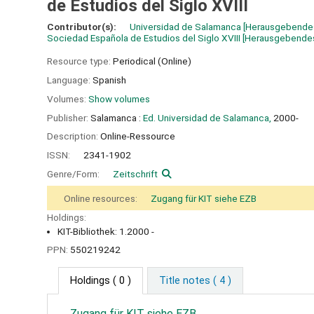
de Estudios del Siglo XVIII
Contributor(s):
Universidad de Salamanca
[Herausgebende
Sociedad Española de Estudios del Siglo XVIII
[Herausgebendes
Resource type:
Periodical (Online)
Language:
Spanish
Volumes:
Show volumes
Publisher:
Salamanca :
Ed. Universidad de Salamanca,
2000-
Description:
Online-Ressource
ISSN:
2341-1902
Genre/Form:
Zeitschrift
Online resources:
Zugang für KIT siehe EZB
Holdings:
KIT-Bibliothek: 1.2000 -
PPN:
550219242
Holdings
( 0 )
Title notes ( 4 )
Zugang für KIT siehe EZB