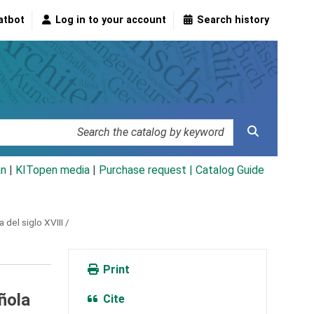
atbot
Log in to your account
Search history
an
|
KITopen media
|
Purchase request |
Catalog Guide
 del siglo XVIII /
Print
ñola
Cite