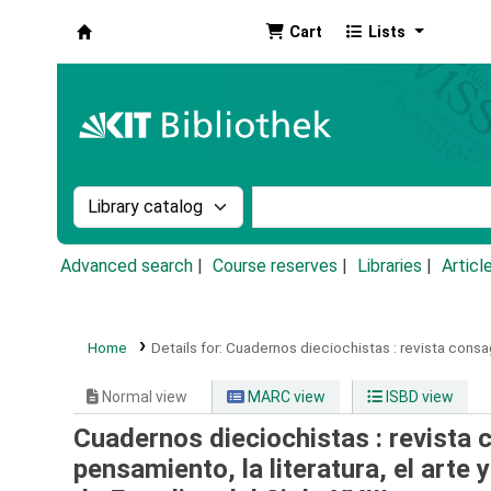
Cart
Lists
Koha online
Search the catalog by:
Search the catalog by k
Advanced search
Course reserves
Libraries
Articl
Home
Details for:
Cuadernos dieciochistas :
revista consagr
Normal view
MARC view
ISBD view
Cuadernos dieciochistas : revista c
pensamiento, la literatura, el arte y