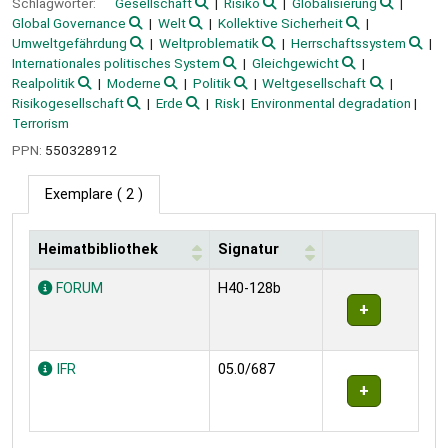
Schlagwörter:
Gesellschaft
Risiko
Globalisierung
Global Governance
Welt
Kollektive Sicherheit
Umweltgefährdung
Weltproblematik
Herrschaftssystem
Internationales politisches System
Gleichgewicht
Realpolitik
Moderne
Politik
Weltgesellschaft
Risikogesellschaft
Erde
Risk
Environmental degradation
Terrorism
PPN:
550328912
Exemplare
( 2 )
Heimatbibliothek
Signatur
Exemplare
FORUM
H40-128b
IFR
05.0/687