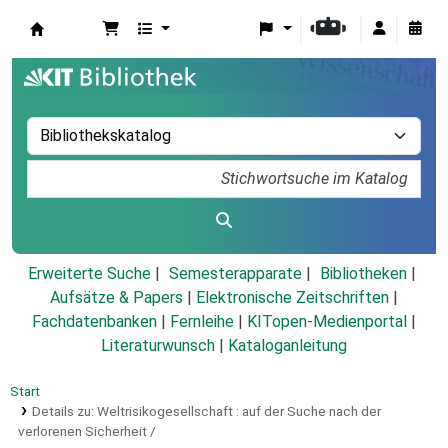
Koha
Erweiterte Suche
Semesterapparate
Bibliotheken
Aufsätze & Papers
|
Elektronische Zeitschriften
|
Fachdatenbanken
|
Fernleihe
|
KITopen-Medienportal
|
Literaturwunsch
|
Kataloganleitung
Start
Details zu:
Weltrisikogesellschaft :
auf der Suche nach der
verlorenen Sicherheit /