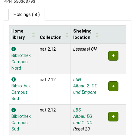
PPN:
550363793
Holdings
( 8 )
Home
Shelving
library
Collection
location
Holdings
nat 2.12
Lesesaal CN
Bibliothek
Campus
Nord
nat 2.12
LSN
Bibliothek
Altbau 2. OG
Campus
und Empore
Süd
nat 2.12
LBS
Bibliothek
Altbau EG
Campus
und 1. OG
Süd
Regal 20