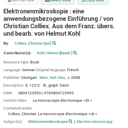
Normal view
MARC view
ISBD view
Elektronenmikroskopie : eine
anwendungsbezogene Einführung /
von
Christian Colliex. Aus dem Franz. übers.
und bearb. von Helmut Kohl
By:
Colliex, Christian
[aut]
Contributor(s):
Kohl, Helmut
[Bearb.]
Resource type:
Book
Language:
German
Original language:
French
Publisher:
Stuttgart :
Wiss. Verl.-Ges.,
c 2008
Description:
X, 123 S. : Ill., graph. Darst
ISBN:
3804723993
9783804723993
Uniform titles:
La microscopie électronique <dt.>
Contained works:
Colliex, Christian. La microscopie électronique <dt.>
Subject(s):
Elektronenmikroskopie
Electron microscopy