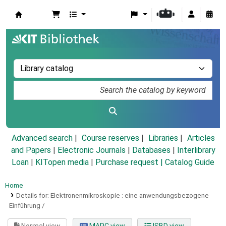
Koha online
Advanced search
Course reserves
Libraries
Articles
and Papers
|
Electronic Journals
|
Databases
|
Interlibrary
Loan
|
KITopen media
|
Purchase request |
Catalog Guide
Home
Details for:
Elektronenmikroskopie :
eine anwendungsbezogene
Einführung /