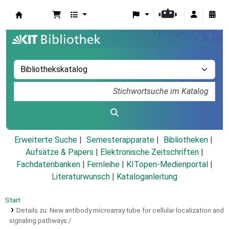
Koha
Erweiterte Suche
Semesterapparate
Bibliotheken
Aufsätze & Papers
|
Elektronische Zeitschriften
|
Fachdatenbanken
|
Fernleihe
|
KITopen-Medienportal
|
Literaturwunsch
|
Kataloganleitung
Start
Details zu:
New antibody microarray tube for cellular localization and
signaling pathways /