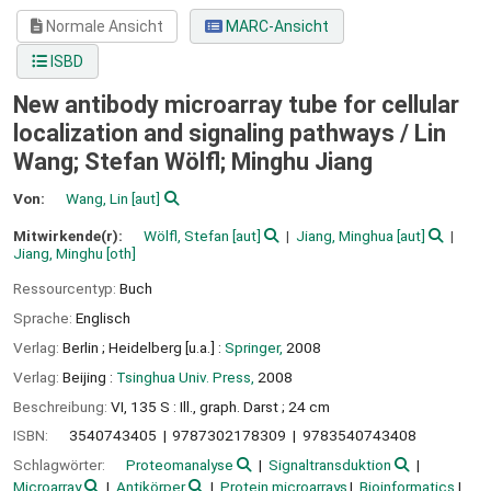
Normale Ansicht
MARC-Ansicht
ISBD
New antibody microarray tube for cellular
localization and signaling pathways /
Lin
Wang; Stefan Wölfl; Minghu Jiang
Von:
Wang, Lin
[aut]
Mitwirkende(r):
Wölfl, Stefan
[aut]
Jiang, Minghua
[aut]
Jiang, Minghu
[oth]
Ressourcentyp:
Buch
Sprache:
Englisch
Verlag:
Berlin ;
Heidelberg [u.a.] :
Springer,
2008
Verlag:
Beijing :
Tsinghua Univ. Press,
2008
Beschreibung:
VI, 135 S : Ill., graph. Darst ; 24 cm
ISBN:
3540743405
9787302178309
9783540743408
Schlagwörter:
Proteomanalyse
Signaltransduktion
Microarray
Antikörper
Protein microarrays
Bioinformatics