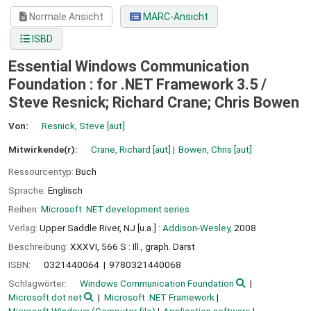
Normale Ansicht
MARC-Ansicht
ISBD
Essential Windows Communication
Foundation : for .NET Framework 3.5 /
Steve Resnick; Richard Crane; Chris Bowen
Von:
Resnick, Steve
[aut]
Mitwirkende(r):
Crane, Richard
[aut]
Bowen, Chris
[aut]
Ressourcentyp:
Buch
Sprache:
Englisch
Reihen:
Microsoft .NET development series
Verlag:
Upper Saddle River, NJ [u.a.] :
Addison-Wesley,
2008
Beschreibung:
XXXVI, 566 S : Ill., graph. Darst
ISBN:
0321440064
9780321440068
Schlagwörter:
Windows Communication Foundation
Microsoft dot net
Microsoft .NET Framework