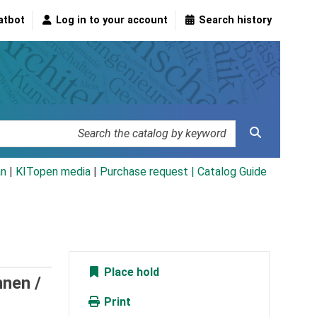
atbot
Log in to your account
Search history
an
|
KITopen media
|
Purchase request |
Catalog Guide
Place hold
nnen /
Print