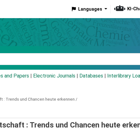
KI-Ch
Languages
eyword
es and Papers
|
Electronic Journals
|
Databases
|
Interlibrary Lo
t :
Trends und Chancen heute erkennen /
rtschaft : Trends und Chancen heute erke