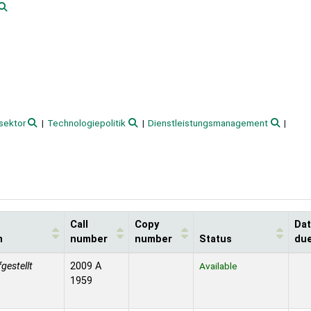
sektor
Technologiepolitik
Dienstleistungsmanagement
Call
Copy
Da
n
number
number
Status
du
fgestellt
2009 A
Available
1959