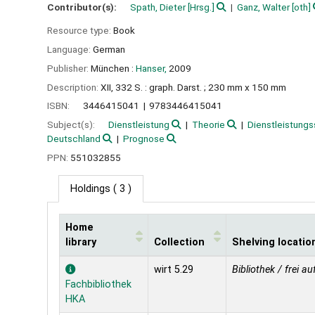
Contributor(s):
Spath, Dieter
[Hrsg.]
Ganz, Walter
[oth]
Resource type:
Book
Language:
German
Publisher:
München :
Hanser,
2009
Description:
XII, 332 S. : graph. Darst. ; 230 mm x 150 mm
ISBN:
3446415041
9783446415041
Subject(s):
Dienstleistung
Theorie
Dienstleistungs
Deutschland
Prognose
PPN:
551032855
Holdings
( 3 )
Home
library
Collection
Shelving locatio
Holdings
wirt 5.29
Bibliothek / frei au
Fachbibliothek
HKA