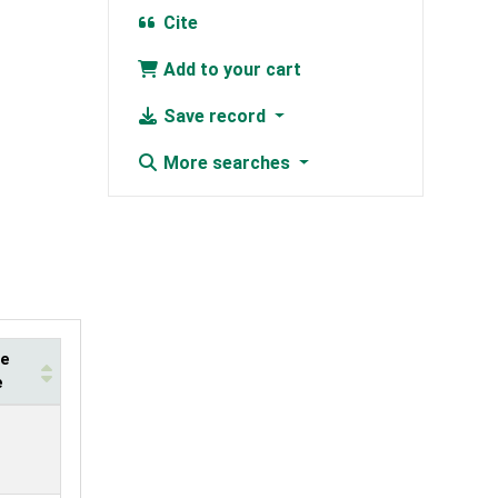
Cite
Add to your cart
Save record
More searches
te
e