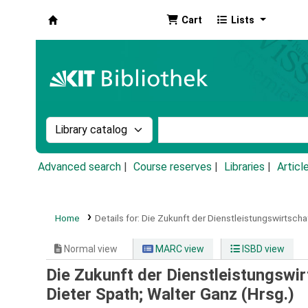
Cart
Lists
Koha online
Search the catalog by:
Search the catalog by k
Advanced search
Course reserves
Libraries
Articl
Home
Details for:
Die Zukunft der Dienstleistungswirtschaf
Normal view
MARC view
ISBD view
Die Zukunft der Dienstleistungswi
Dieter Spath; Walter Ganz (Hrsg.)