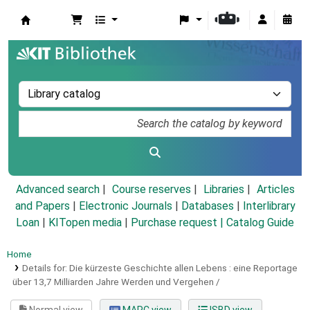
Koha online
Advanced search
Course reserves
Libraries
Articles
and Papers
|
Electronic Journals
|
Databases
|
Interlibrary
Loan
|
KITopen media
|
Purchase request |
Catalog Guide
Home
Details for:
Die kürzeste Geschichte allen Lebens :
eine Reportage
über 13,7 Milliarden Jahre Werden und Vergehen /