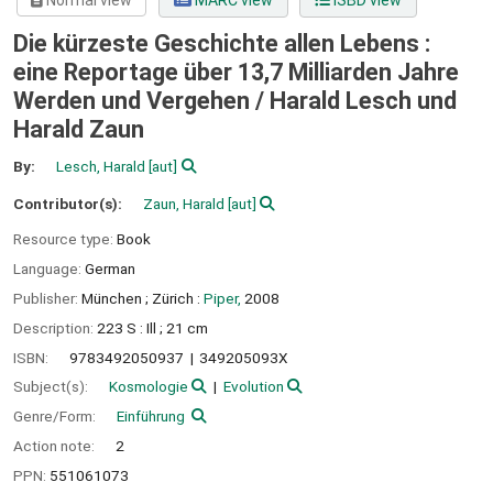
Normal view
MARC view
ISBD view
Die kürzeste Geschichte allen Lebens :
eine Reportage über 13,7 Milliarden Jahre
Werden und Vergehen /
Harald Lesch und
Harald Zaun
By:
Lesch, Harald
[aut]
Contributor(s):
Zaun, Harald
[aut]
Resource type:
Book
Language:
German
Publisher:
München ;
Zürich :
Piper,
2008
Description:
223 S : Ill ; 21 cm
ISBN:
9783492050937
349205093X
Subject(s):
Kosmologie
Evolution
Genre/Form:
Einführung
Action note:
2
PPN:
551061073