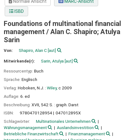
Normale Ansicht
MARC-Ansicht
ISBD
Foundations of multinational financial
management /
Alan C. Shapiro; Atulya
Sarin
Von:
Shapiro, Alan C
[aut]
Mitwirkende(r):
Sarin, Atulya
[aut]
Ressourcentyp:
Buch
Sprache:
Englisch
Verlag:
Hoboken, N.J. :
Wiley,
c 2009
Auflage:
6. ed
Beschreibung:
XVII, 542 S. : graph. Darst
ISBN:
9780470128954
047012895X
Schlagwörter:
Multinationales Unternehmen
Währungsmanagement
Auslandsinvestition
Betriebliche Finanzwirtschaft
Finanzmanagement