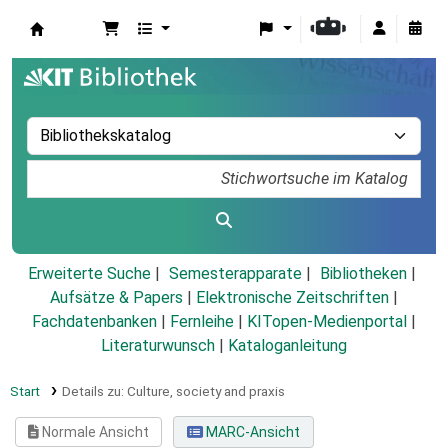
Koha
Erweiterte Suche
Semesterapparate
Bibliotheken
Aufsätze & Papers
|
Elektronische Zeitschriften
|
Fachdatenbanken
|
Fernleihe
|
KITopen-Medienportal
|
Literaturwunsch
|
Kataloganleitung
Start
Details zu:
Culture, society and praxis
Normale Ansicht
MARC-Ansicht