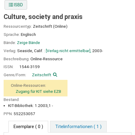
ISBD
Culture, society and praxis
Ressourcentyp:
Zeitschrift (Online)
Sprache:
Englisch
Bände:
Zeige Bände
Verlag:
Seaside, Calif. :
[Verlag nicht ermittelbar],
2003-
Beschreibung:
Online-Ressource
ISSN:
1544-3159
Genre/Form:
Zeitschrift
Online-Ressourcen:
Zugang für KIT siehe EZB
Bestand:
KIT-Bibliothek: 1.2003,1 -
PPN:
552253057
Exemplare
( 0 )
Titelinformationen ( 1 )