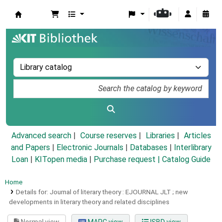
Koha online
Advanced search
Course reserves
Libraries
Articles
and Papers
|
Electronic Journals
|
Databases
|
Interlibrary
Loan
|
KITopen media
|
Purchase request |
Catalog Guide
Home
Details for:
Journal of literary theory :
EJOURNAL
JLT ; new
developments in literary theory and related disciplines