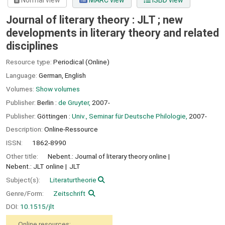
Normal view
MARC view
ISBD view
Journal of literary theory : JLT ; new
developments in literary theory and related
disciplines
Resource type:
Periodical (Online)
Language:
German
,
English
Volumes:
Show volumes
Publisher:
Berlin :
de Gruyter,
2007-
Publisher:
Göttingen :
Univ., Seminar für Deutsche Philologie,
2007-
Description:
Online-Ressource
ISSN:
1862-8990
Other title:
Nebent.: Journal of literary theory online
Nebent.: JLT online
JLT
Subject(s):
Literaturtheorie
Genre/Form:
Zeitschrift
DOI:
10.1515/jlt
Online resources: