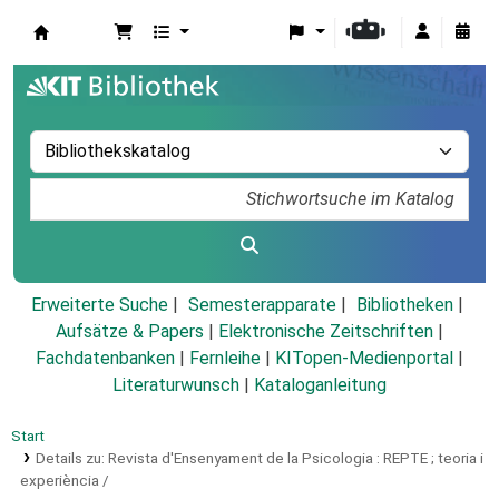
Koha
Erweiterte Suche
Semesterapparate
Bibliotheken
Aufsätze & Papers
|
Elektronische Zeitschriften
|
Fachdatenbanken
|
Fernleihe
|
KITopen-Medienportal
|
Literaturwunsch
|
Kataloganleitung
Start
Details zu:
Revista d'Ensenyament de la Psicologia :
REPTE ; teoria i
experiència /