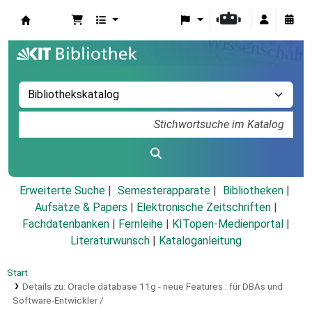
Koha
Erweiterte Suche
Semesterapparate
Bibliotheken
Aufsätze & Papers
|
Elektronische Zeitschriften
|
Fachdatenbanken
|
Fernleihe
|
KITopen-Medienportal
|
Literaturwunsch
|
Kataloganleitung
Start
Details zu:
Oracle database 11g - neue Features :
für DBAs und
Software-Entwickler /