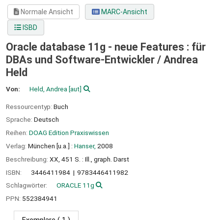
Normale Ansicht
MARC-Ansicht
ISBD
Oracle database 11g - neue Features : für
DBAs und Software-Entwickler /
Andrea
Held
Von:
Held, Andrea
[aut]
Ressourcentyp:
Buch
Sprache:
Deutsch
Reihen:
DOAG Edition Praxiswissen
Verlag:
München [u.a.] :
Hanser,
2008
Beschreibung:
XX, 451 S. : Ill., graph. Darst
ISBN:
3446411984
9783446411982
Schlagwörter:
ORACLE 11g
PPN:
552384941