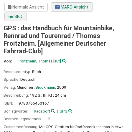
Normale Ansicht
MARC-Ansicht
ISBD
GPS : das Handbuch für Mountainbike,
Rennrad und Tourenrad /
Thomas
Froitzheim. [Allgemeiner Deutscher
Fahrrad-Club]
Von:
Froitzheim, Thomas
[aut]
Ressourcentyp:
Buch
Sprache:
Deutsch
Verlag:
München :
Bruckmann,
2009
Beschreibung:
192 S : Ill., Kt ; 24 cm
ISBN:
9783765450167
Schlagwörter:
Radsport
GPS
Bearbeitungsvermerk:
2
Zusammenfassung:
Mit GPS-Geräten für Radfahrer kann man in etwa