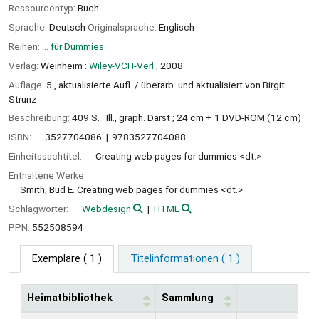
Ressourcentyp:
Buch
Sprache:
Deutsch
Originalsprache:
Englisch
Reihen:
... für Dummies
Verlag:
Weinheim :
Wiley-VCH-Verl.,
2008
Auflage:
5., aktualisierte Aufl. / überarb. und aktualisiert von Birgit
Strunz
Beschreibung:
409 S. : Ill., graph. Darst ; 24 cm + 1 DVD-ROM (12 cm)
ISBN:
3527704086
9783527704088
Einheitssachtitel:
Creating web pages for dummies <dt.>
Enthaltene Werke:
Smith, Bud E. Creating web pages for dummies <dt.>
Schlagwörter:
Webdesign
HTML
PPN:
552508594
Exemplare
( 1 )
Titelinformationen ( 1 )
Heimatbibliothek
Sammlung