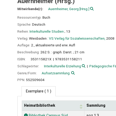
Auernheimer (Hrsg.)
Mitwirkende(r):
Auernheimer, Georg
[Hrsg.]
Ressourcentyp:
Buch
Sprache:
Deutsch
Reihen:
Interkulturelle Studien
; 13
Verlag:
Wiesbaden :
VS Verlag für Sozialwissenschaften,
2008
Auflage:
2., aktualisierte und erw. Aufl
Beschreibung:
262 S. : graph. Darst. ; 21 cm
ISBN:
353115821X
9783531158211
Schlagwörter:
Interkulturelle Erziehung
Pädagogische Fä
Genre/Form:
Aufsatzsammlung
PPN:
552509604
Exemplare
( 1 )
Heimatbibliothek
Sammlung
Exemplare
Bibliothek Campus Süd
soz 1.3