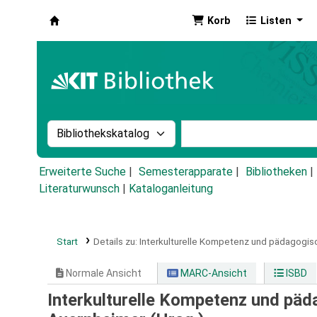
Korb
Listen
Koha
Suche im Katalog nach:
Stichwortsuche im Ka
Erweiterte Suche
Semesterapparate
Bibliotheken
Literaturwunsch
|
Kataloganleitung
Start
Details zu:
Interkulturelle Kompetenz und pädagogisc
Normale Ansicht
MARC-Ansicht
ISBD
Interkulturelle Kompetenz und päd