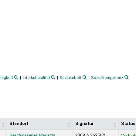
higkeit
Interkulturalität
Sozialarbeit
Sozialkompetenz
Standort
Signatur
Status
Geschlossenes Magazin
2008 A 3625(2)
Verfügb