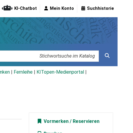
KI-Chatbot
Mein Konto
Suchhistorie
nken
|
Fernleihe
|
KITopen-Medienportal
|
Vormerken