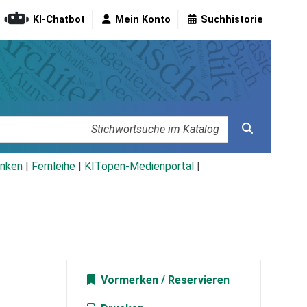
KI-Chatbot
Mein Konto
Suchhistorie
nken
|
Fernleihe
|
KITopen-Medienportal
|
Vormerken