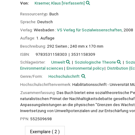
Von:
Kraemer, Klaus
[VerfasserIn]
Ressourcentyp:
Buch
Sprache:
Deutsch
Verlag:
Wiesbaden :
VS Verlag für Sozialwissenschaften,
2008
Auflage:
1. Auflage
Beschreibung:
292 Seiten ; 240 mm x 170 mm
ISBN:
9783531158303
3531158309
Schlagwörter:
Umwelt
Soziologische Theorie
Sozia
Environmental sciences
Environmental policy
Distribution (E
Genre/Form:
Hochschulschrift
Hochschulschriftenvermerk:
Habilitationsschrift - Universität 
Zusammenfassung:
Das Buch bietet eine sozialtheoretische P
naturalistischen Primat der Nachhaltigkeitsdebatte gesellschaft
Anpassungsleistungen an die physischen "Grenzen des Wachstum
Inwertsetzung von Umweltpotenzialen und zur Entschärfung von 
PPN:
552509698
Exemplare
( 2 )