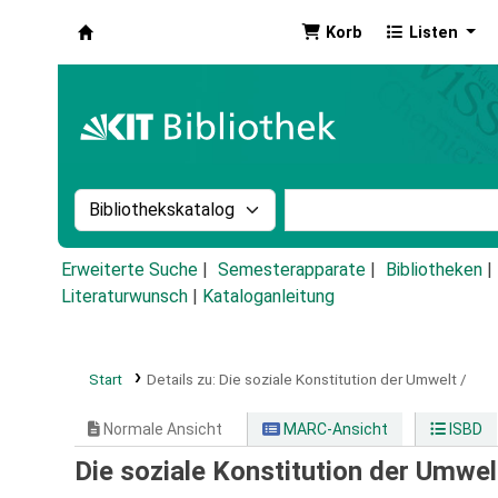
Korb
Listen
Koha
Suche im Katalog nach:
Stichwortsuche im Ka
Erweiterte Suche
Semesterapparate
Bibliotheken
Literaturwunsch
|
Kataloganleitung
Start
Details zu:
Die soziale Konstitution der Umwelt /
Normale Ansicht
MARC-Ansicht
ISBD
Die soziale Konstitution der Umwel