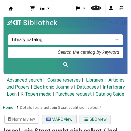
Koha online
Advanced search
Course reserves
Libraries
Articles
and Papers
|
Electronic Journals
|
Databases
|
Interlibrary
Loan
|
KITopen media
|
Purchase request |
Catalog Guide
Home
Details for:
Israel :
ein Staat sucht sich selbst /
Normal view
MARC view
ISBD view
Israel : ein Staat sucht sich selbst /
Igal