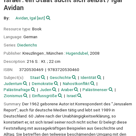
Avidan
By:
Avidan, Igal
[aut]
Resource type:
Book
Language:
German
Series:
Diederichs
Publisher:
Kreuzlingen ;
München :
Hugendubel,
2008
Description:
216 S. : Kt. ; 22 cm
ISBN:
3720530469
9783720530460
Subject(s):
Staat
Geschichte
Identität
Judentum
Demokratie
Nahostkonflikt
Palästinafrage
Juden
Araber
Palästinenser
Zionismus
Einflussgröße
Israel
Summary:
Der 1962 geborene Autor ist Korrespondent des "Jerusalem
Report", auch für deutsche Medien tätig und lebt seit 1989 in
Deutschland. 60 Jahre nach der Unabhängigkeitserklärung, so
konstatiert er, ist sich Israel seiner noch nicht sicher. Er belegt diese
Feststellung mit aussagekräftigen Beispielen aus Geschichte und
Alltag. Sie betreffen den teilweise beschämenden Umgang mit den