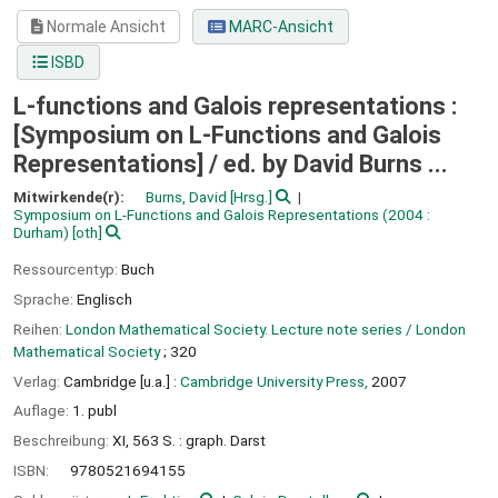
Normale Ansicht
MARC-Ansicht
ISBD
L-functions and Galois representations :
[Symposium on L-Functions and Galois
Representations] /
ed. by David Burns ...
Mitwirkende(r):
Burns, David
[Hrsg.]
Symposium on L-Functions and Galois Representations
(2004 :
Durham)
[oth]
Ressourcentyp:
Buch
Sprache:
Englisch
Reihen:
London Mathematical Society. Lecture note series / London
Mathematical Society
; 320
Verlag:
Cambridge [u.a.] :
Cambridge University Press,
2007
Auflage:
1. publ
Beschreibung:
XI, 563 S. : graph. Darst
ISBN:
9780521694155