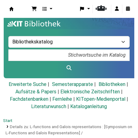
Koha
Erweiterte Suche
Semesterapparate
Bibliotheken
Aufsätze & Papers
|
Elektronische Zeitschriften
|
Fachdatenbanken
|
Fernleihe
|
KITopen-Medienportal
|
Literaturwunsch
|
Kataloganleitung
Start
Details zu:
L-functions and Galois representations :
[Symposium on
L-Functions and Galois Representations] /