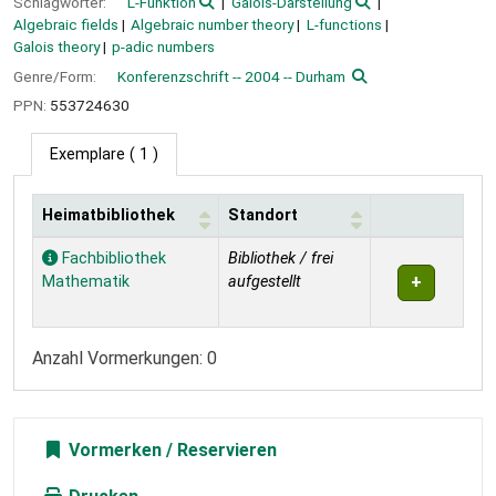
Schlagwörter:
L-Funktion
Galois-Darstellung
Algebraic fields
Algebraic number theory
L-functions
Galois theory
p-adic numbers
Genre/Form:
Konferenzschrift -- 2004 -- Durham
PPN:
553724630
Exemplare
( 1 )
Heimatbibliothek
Standort
Exemplare
Fachbibliothek
Bibliothek / frei
Mathematik
aufgestellt
Anzahl Vormerkungen: 0
Vormerken