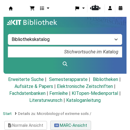
Koha
Erweiterte Suche
Semesterapparate
Bibliotheken
Aufsätze & Papers
|
Elektronische Zeitschriften
|
Fachdatenbanken
|
Fernleihe
|
KITopen-Medienportal
|
Literaturwunsch
|
Kataloganleitung
Start
Details zu:
Microbiology of extreme soils /
Normale Ansicht
MARC-Ansicht