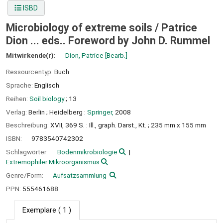
ISBD
Microbiology of extreme soils /
Patrice
Dion ... eds.. Foreword by John D. Rummel
Mitwirkende(r):
Dion, Patrice
[Bearb.]
Ressourcentyp:
Buch
Sprache:
Englisch
Reihen:
Soil biology
; 13
Verlag:
Berlin ;
Heidelberg :
Springer,
2008
Beschreibung:
XVII, 369 S. : Ill., graph. Darst., Kt. ; 235 mm x 155 mm
ISBN:
9783540742302
Schlagwörter:
Bodenmikrobiologie
Extremophiler Mikroorganismus
Genre/Form:
Aufsatzsammlung
PPN:
555461688
Exemplare
( 1 )