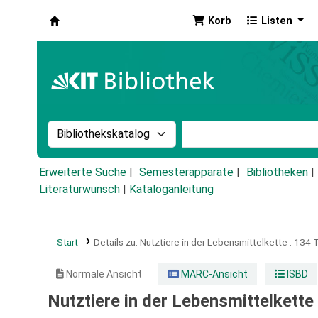
Korb
Listen
Koha
Suche im Katalog nach:
Stichwortsuche im Ka
Erweiterte Suche
Semesterapparate
Bibliotheken
Literaturwunsch
|
Kataloganleitung
Start
Details zu:
Nutztiere in der Lebensmittelkette :
134 T
Normale Ansicht
MARC-Ansicht
ISBD
Nutztiere in der Lebensmittelkette 