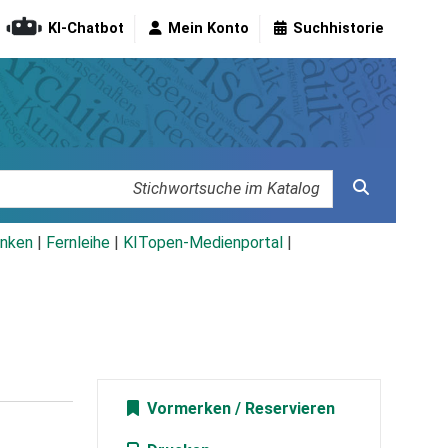
KI-Chatbot
Mein Konto
Suchhistorie
nken
|
Fernleihe
|
KITopen-Medienportal
|
Vormerken