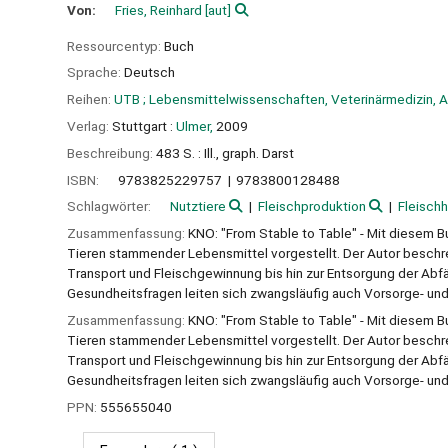
Von:
Fries, Reinhard
[aut]
Ressourcentyp:
Buch
Sprache:
Deutsch
Reihen:
UTB ; Lebensmittelwissenschaften, Veterinärmedizin, 
Verlag:
Stuttgart :
Ulmer,
2009
Beschreibung:
483 S. : Ill., graph. Darst
ISBN:
9783825229757
9783800128488
Schlagwörter:
Nutztiere
Fleischproduktion
Fleisch
Zusammenfassung:
KNO: "From Stable to Table" - Mit diesem
Tieren stammender Lebensmittel vorgestellt. Der Autor beschrei
Transport und Fleischgewinnung bis hin zur Entsorgung der Abf
Gesundheitsfragen leiten sich zwangsläufig auch Vorsorge- 
Zusammenfassung:
KNO: "From Stable to Table" - Mit diesem
Tieren stammender Lebensmittel vorgestellt. Der Autor beschrei
Transport und Fleischgewinnung bis hin zur Entsorgung der Abf
Gesundheitsfragen leiten sich zwangsläufig auch Vorsorge- 
PPN:
555655040