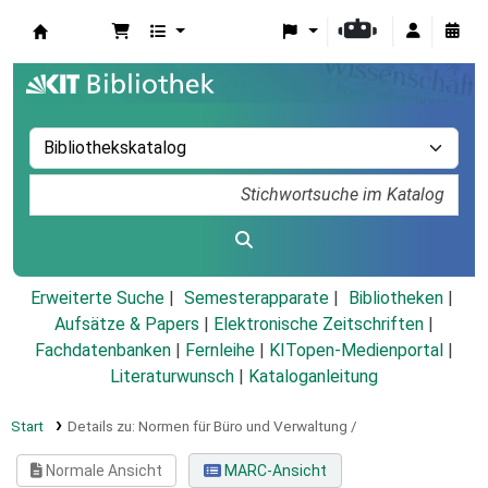
Koha
Erweiterte Suche
Semesterapparate
Bibliotheken
Aufsätze & Papers
|
Elektronische Zeitschriften
|
Fachdatenbanken
|
Fernleihe
|
KITopen-Medienportal
|
Literaturwunsch
|
Kataloganleitung
Start
Details zu:
Normen für Büro und Verwaltung /
Normale Ansicht
MARC-Ansicht