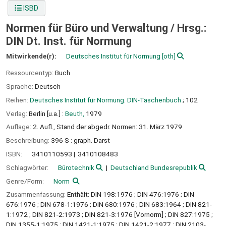
ISBD
Normen für Büro und Verwaltung /
Hrsg.:
DIN Dt. Inst. für Normung
Mitwirkende(r):
Deutsches Institut für Normung
[oth]
Ressourcentyp:
Buch
Sprache:
Deutsch
Reihen:
Deutsches Institut für Normung. DIN-Taschenbuch
; 102
Verlag:
Berlin [u.a.] :
Beuth,
1979
Auflage:
2. Aufl., Stand der abgedr. Normen: 31. März 1979
Beschreibung:
396 S : graph. Darst
ISBN:
3410110593
3410108483
Schlagwörter:
Bürotechnik
Deutschland Bundesrepublik
Genre/Form:
Norm
Zusammenfassung:
Enthält: DIN 198:1976 ; DIN 476:1976 ; DIN
676:1976 ; DIN 678-1:1976 ; DIN 680:1976 ; DIN 683:1964 ; DIN 821-
1:1972 ; DIN 821-2:1973 ; DIN 821-3:1976 [Vornorm] ; DIN 827:1975 ;
DIN 1355-1:1975 ; DIN 1421-1:1975 ; DIN 1421-2:1977 ; DIN 2103-