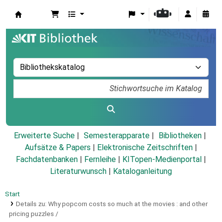
Koha
Erweiterte Suche
Semesterapparate
Bibliotheken
Aufsätze & Papers
|
Elektronische Zeitschriften
|
Fachdatenbanken
|
Fernleihe
|
KITopen-Medienportal
|
Literaturwunsch
|
Kataloganleitung
Start
Details zu:
Why popcorn costs so much at the movies :
and other
pricing puzzles /