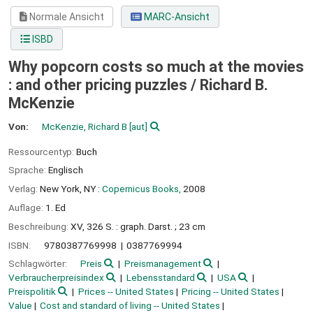
Normale Ansicht
MARC-Ansicht
ISBD
Why popcorn costs so much at the movies
: and other pricing puzzles /
Richard B.
McKenzie
Von:
McKenzie, Richard B
[aut]
Ressourcentyp:
Buch
Sprache:
Englisch
Verlag:
New York, NY :
Copernicus Books,
2008
Auflage:
1. Ed
Beschreibung:
XV, 326 S. : graph. Darst. ; 23 cm
ISBN:
9780387769998
0387769994
Schlagwörter:
Preis
Preismanagement
Verbraucherpreisindex
Lebensstandard
USA
Preispolitik
Prices -- United States
Pricing -- United States
Value
Cost and standard of living -- United States