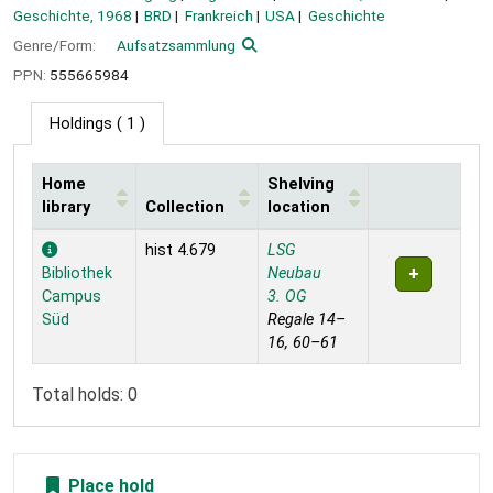
Geschichte, 1968
BRD
Frankreich
USA
Geschichte
Genre/Form:
Aufsatzsammlung
PPN:
555665984
Holdings
( 1 )
Home
Shelving
library
Collection
location
Holdings
hist 4.679
LSG
Bibliothek
Neubau
Campus
3. OG
Süd
Regale 14–
16, 60–61
Total holds: 0
Place hold