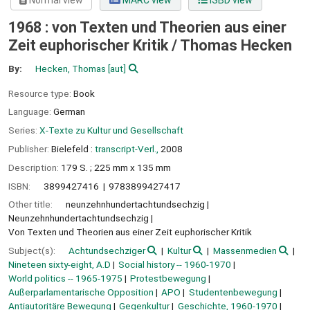
Normal view
MARC view
ISBD view
1968 : von Texten und Theorien aus einer
Zeit euphorischer Kritik /
Thomas Hecken
By:
Hecken, Thomas
[aut]
Resource type:
Book
Language:
German
Series:
X-Texte zu Kultur und Gesellschaft
Publisher:
Bielefeld :
transcript-Verl.,
2008
Description:
179 S. ; 225 mm x 135 mm
ISBN:
3899427416
9783899427417
Other title:
neunzehnhundertachtundsechzig
Neunzehnhundertachtundsechzig
Von Texten und Theorien aus einer Zeit euphorischer Kritik
Subject(s):
Achtundsechziger
Kultur
Massenmedien
Nineteen sixty-eight, A.D
Social history -- 1960-1970
World politics -- 1965-1975
Protestbewegung
Außerparlamentarische Opposition
APO
Studentenbewegung
Antiautoritäre Bewegung
Gegenkultur
Geschichte, 1960-1970