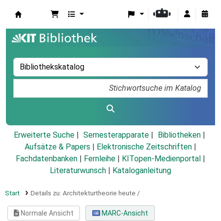
Koha
Erweiterte Suche
Semesterapparate
Bibliotheken
Aufsätze & Papers
|
Elektronische Zeitschriften
|
Fachdatenbanken
|
Fernleihe
|
KITopen-Medienportal
|
Literaturwunsch
|
Kataloganleitung
Start
Details zu:
Architekturtheorie heute /
Normale Ansicht
MARC-Ansicht