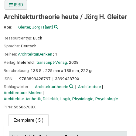
ISBD
Architekturtheorie heute /
Jörg H. Gleiter
Von:
Gleiter, Jörg H
[aut]
Ressourcentyp:
Buch
Sprache:
Deutsch
Reihen:
ArchitekturDenken
; 1
Verlag:
Bielefeld :
transcript-Verlag,
2008
Beschreibung:
133 S. ; 225 mm x 135 mm, 222 gr
ISBN:
9783899428797
389942879X
Schlagwörter:
Architekturtheorie
Architecture
Architecture, Modern
Architektur, Ästhetik, Dialektik, Logik, Physiologie, Psychologie
PPN:
55566788X
Exemplare
( 5 )