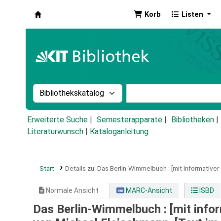
Korb
Listen
Koha
Suche im Katalog nach:
Stichwortsuche im Ka
Erweiterte Suche
Semesterapparate
Bibliotheken
Literaturwunsch
|
Kataloganleitung
Start
Details zu:
Das Berlin-Wimmelbuch :
[mit informativer
Normale Ansicht
MARC-Ansicht
ISBD
Das Berlin-Wimmelbuch : [mit info