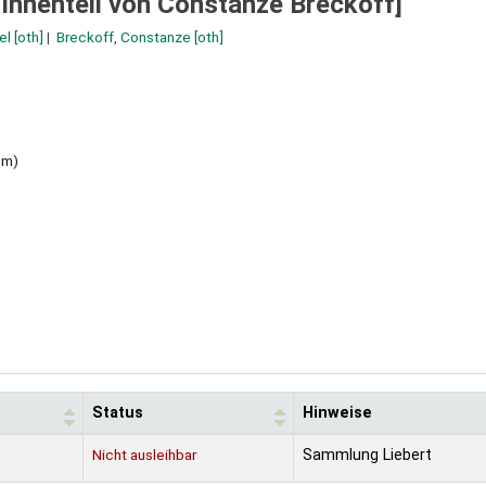
 Innenteil von Constanze Breckoff]
el
[oth]
Breckoff, Constanze
[oth]
cm)
Status
Hinweise
Nicht ausleihbar
Sammlung Liebert