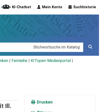
KI-Chatbot
Mein Konto
Suchhistorie
nken
|
Fernleihe
|
KITopen-Medienportal
|
Drucken
 Ill.