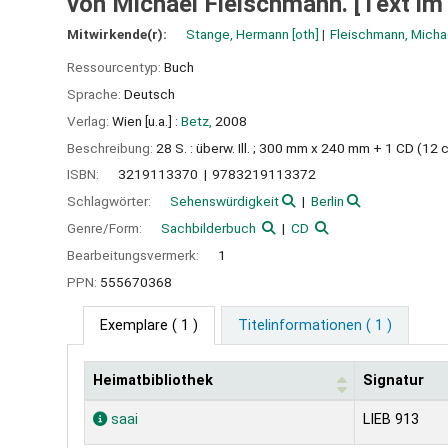
von Michael Fleischmann. [Text im
Mitwirkende(r):
Stange, Hermann
[oth]
Fleischmann, Micha
Ressourcentyp:
Buch
Sprache:
Deutsch
Verlag:
Wien [u.a.] :
Betz,
2008
Beschreibung:
28 S. : überw. Ill. ; 300 mm x 240 mm + 1 CD (12 
ISBN:
3219113370
9783219113372
Schlagwörter:
Sehenswürdigkeit
Berlin
Genre/Form:
Sachbilderbuch
CD
Bearbeitungsvermerk:
1
PPN:
555670368
Exemplare
( 1 )
Titelinformationen ( 1 )
Heimatbibliothek
Signatur
Exemplare
saai
LIEB 913