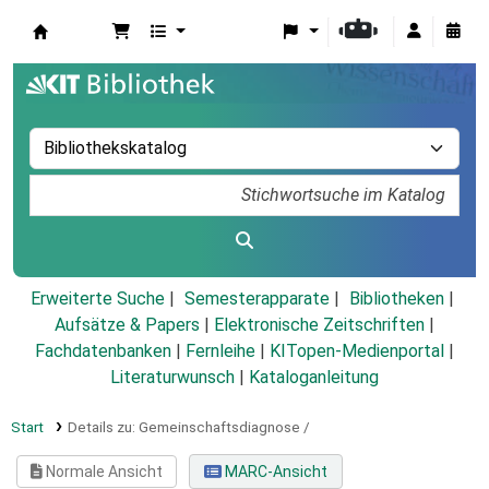
Koha
Erweiterte Suche
Semesterapparate
Bibliotheken
Aufsätze & Papers
|
Elektronische Zeitschriften
|
Fachdatenbanken
|
Fernleihe
|
KITopen-Medienportal
|
Literaturwunsch
|
Kataloganleitung
Start
Details zu:
Gemeinschaftsdiagnose /
Normale Ansicht
MARC-Ansicht