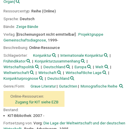
Organ]
Ressourcentyp:
Reihe (Online)
Sprache:
Deutsch
Bände:
Zeige Bände
Verlag:
[Erscheinungsort nicht ermittelbar] :
Projektgruppe
Gemeinschaftsdiagnose,
1999-
Beschreibung:
Online-Ressource
Schlagwörter:
Konjunktur
Internationale Konjunktur
Frühindikator
Konjunkturzusammenhang
Wirtschaftspolitik
Deutschland
Europa
Welt
Weltwirtschaft
Wirtschaft
Wirtschaftliche Lage
Konjunkturprognose
Deutschland
Genre/Form:
Graue Literatur
Gutachten
Monografische Reihe
Online-Ressourcen:
Zugang für KIT siehe EZB
Bestand:
KIT-Bibliothek: 2007 -
Fortsetzung von:
Vorg:
Die Lage der Weltwirtschaft und der deutschen
Wirtschaft.
, Berlin : Arbeitsgem., 1995.