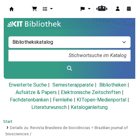
Koha
Erweiterte Suche
Semesterapparate
Bibliotheken
Aufsätze & Papers
|
Elektronische Zeitschriften
|
Fachdatenbanken
|
Fernleihe
|
KITopen-Medienportal
|
Literaturwunsch
|
Kataloganleitung
Start
Details zu:
Revista Brasileira de biociências =
Brazilian journal of
biosciences /