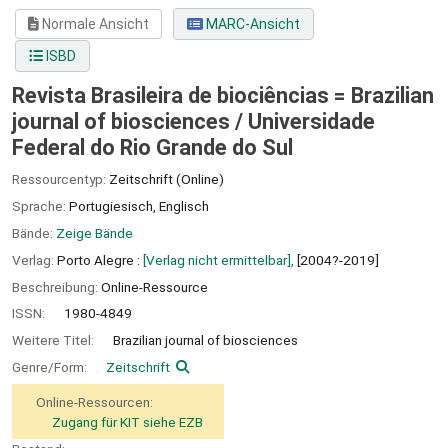
Normale Ansicht
MARC-Ansicht
ISBD
Revista Brasileira de biociências = Brazilian
journal of biosciences /
Universidade
Federal do Rio Grande do Sul
Ressourcentyp:
Zeitschrift (Online)
Sprache:
Portugiesisch
,
Englisch
Bände:
Zeige Bände
Verlag:
Porto Alegre :
[Verlag nicht ermittelbar],
[2004?-2019]
Beschreibung:
Online-Ressource
ISSN:
1980-4849
Weitere Titel:
Brazilian journal of biosciences
Genre/Form:
Zeitschrift
Online-Ressourcen:
Zugang für KIT siehe EZB